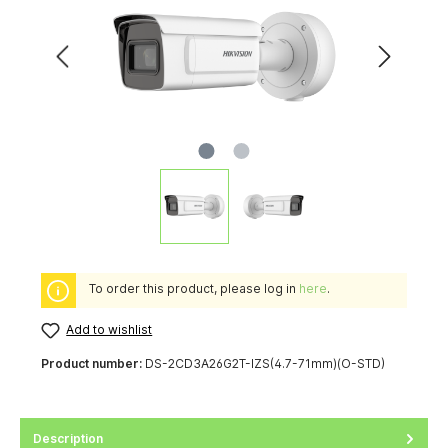
To order this product, please log in
here
.
Add to wishlist
Product number:
DS-2CD3A26G2T-IZS(4.7-71mm)(O-STD)
Description