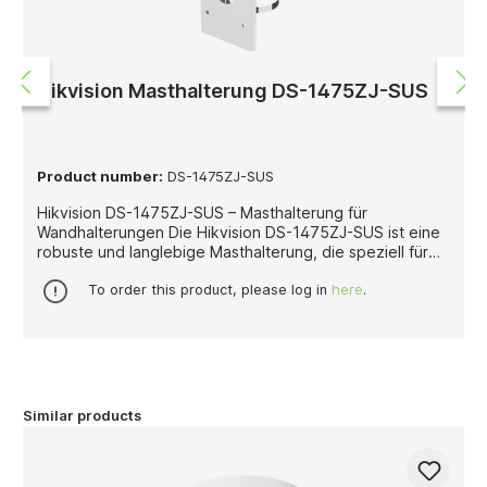
Hikvision Masthalterung DS-1475ZJ-SUS
Product number:
DS-1475ZJ-SUS
Hikvision DS-1475ZJ-SUS – Masthalterung für
Wandhalterungen Die Hikvision DS-1475ZJ-SUS ist eine
robuste und langlebige Masthalterung, die speziell für
die Montage von Hikvision-Kameras an Masten in
Kombination mit Wandhalterungen entwickelt wurde. Sie
To order this product, please log in
here
.
ist kompatibel mit der Wandhalterung DS-1273ZJ-135
und ermöglicht eine stabile, sichere und saubere
Installation an runden oder zylindrischen Trägern.
Gefertigt aus rostfreiem Edelstahl, überzeugt die DS-
1475ZJ-SUS durch ihre hervorragende
Korrosionsbeständigkeit, hohe Belastbarkeit und lange
Similar products
Lebensdauer, selbst bei anspruchsvollen
Witterungsbedingungen. Mit ihren Abmessungen von
250 × 127 × 46 mm und einem Gewicht von 1.205 g
bietet sie eine solide Basis für professionelle