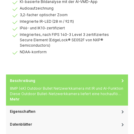
KI-basierte Bildanalyse mit der AI-VMD-App
Audioaufzeichnung
3,2-facher optischer Zoom
Integrierte IR-LED (28 m / 92 ft)
IP66- und IK10-zertifiziert
Integriertes, nach FIPS 140-3 Level 3 zertifiziertes
Secure Element (EdgeLock® SE052F von NXP®
Semiconductors)
NDAA-konform
Beschreibung
8MP (4K) Outdoor Bullet Netzwerkkamera mit IR und AI-Funktion
Diese Outdoor Bullet-Netzwerkkamera liefert eine hochauflö…
Mehr
Eigenschaften
Datenblätter