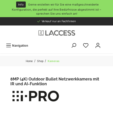
inhalt springen
Info
Gerne erstellen wir für Sie eine maßgeschneiderte
Konfiguration, die perfekt auf Ihre Bedürfnisse abgestimmt ist –
sprechen Sie uns einfach an!
Verkauf nur an Fachfirmen
Navigation
/
/
Home
Shop
Kameras
8MP (4K) Outdoor Bullet Netzwerkkamera mit
IR und AI-Funktion