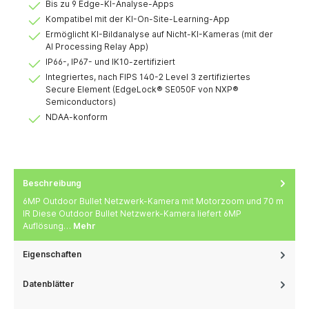
Bis zu 9 Edge-KI-Analyse-Apps
Kompatibel mit der KI-On-Site-Learning-App
Ermöglicht KI-Bildanalyse auf Nicht-KI-Kameras (mit der
AI Processing Relay App)
IP66-, IP67- und IK10-zertifiziert
Integriertes, nach FIPS 140-2 Level 3 zertifiziertes
Secure Element (EdgeLock® SE050F von NXP®
Semiconductors)
NDAA-konform
Beschreibung
6MP Outdoor Bullet Netzwerk-Kamera mit Motorzoom und 70 m
IR Diese Outdoor Bullet Netzwerk-Kamera liefert 6MP
Auflösung…
Mehr
Eigenschaften
Datenblätter