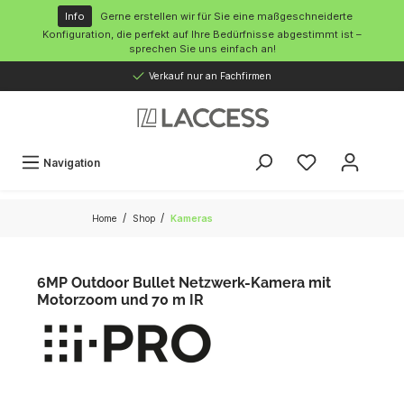
inhalt springen
Info
Gerne erstellen wir für Sie eine maßgeschneiderte
Konfiguration, die perfekt auf Ihre Bedürfnisse abgestimmt ist –
sprechen Sie uns einfach an!
Verkauf nur an Fachfirmen
Navigation
/
/
Home
Shop
Kameras
6MP Outdoor Bullet Netzwerk-Kamera mit
Motorzoom und 70 m IR