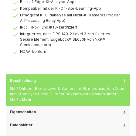
Bis zu 9 Edge-KI-Analyse-Apps
Kompatibel mit der KI-On-Site-Learning-App
Ermöglicht KI-Bildanalyse auf Nicht-KI-Kameras (mit der
AI Processing Relay App)
IP66-, IP67- und IK10-zertifiziert
Integriertes, nach FIPS 140-2 Level 3 zertifiziertes
Secure Element (EdgeLock® SE050F von NXP®
Semiconductors)
NDAA-konform
Beschreibung
5MP Outdoor Box Netzwerk-Kamera mit IR, motorisiertem Zoom
und KI-Analyse Diese Outdoor Box Netzwerk-Kamera liefert
5MP…
Mehr
Eigenschaften
Datenblätter