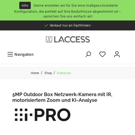
inhalt springen
Info
Gerne erstellen wir für Sie eine maßgeschneiderte
Konfiguration, die perfekt auf Ihre Bedürfnisse abgestimmt ist –
sprechen Sie uns einfach an!
Verkauf nur an Fachfirmen
Navigation
/
/
Home
Shop
Kameras
5MP Outdoor Box Netzwerk-Kamera mit IR,
motorisiertem Zoom und KI-Analyse