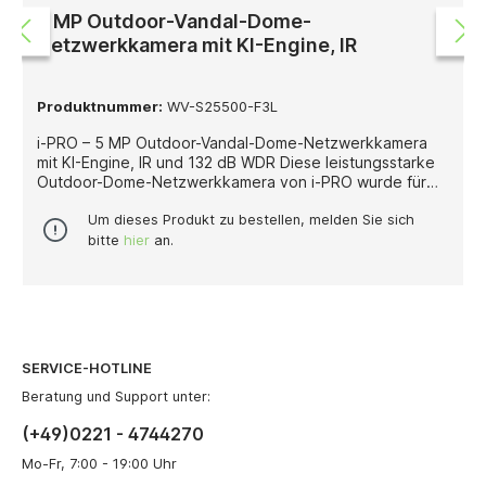
5 MP Outdoor-Vandal-Dome-
Netzwerkkamera mit KI-Engine, IR
Produktnummer:
WV-S25500-F3L
i-PRO – 5 MP Outdoor-Vandal-Dome-Netzwerkkamera
mit KI-Engine, IR und 132 dB WDR Diese leistungsstarke
Outdoor-Dome-Netzwerkkamera von i-PRO wurde für
professionelle Videoüberwachungsanwendungen
entwickelt, bei denen eine hohe Bildauflösung, robuste
Um dieses Produkt zu bestellen, melden Sie sich
Bauweise und integrierte KI-Funktionen entscheidend
bitte
hier
an.
sind. Mit 5 Megapixeln bei bis zu 30 Bildern pro Sekunde
liefert sie detailreiche und zuverlässige Videoaufnahmen
für sicherheitskritische Außenbereiche. Die Kamera ist
mit einem festen 3,2-mm-Objektiv (F2.0) ausgestattet
und bietet einen weiten Blickwinkel von 95° horizontal
und 52° vertikal. Damit eignet sie sich besonders für die
SERVICE-HOTLINE
flächige Überwachung von Eingängen, Fassaden,
Zufahrten oder Außenbereichen, in denen eine breite
Beratung und Support unter:
Abdeckung erforderlich ist. Für eine sichere
(+49)0221 - 4744270
Überwachung bei Nacht sorgt die integrierte
Infrarotbeleuchtung mit einer Reichweite von bis zu 35
Mo-Fr, 7:00 - 19:00 Uhr
Metern. In Kombination mit True Day/Night liefert die