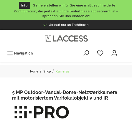
inhalt springen
Info
Gerne erstellen wir für Sie eine maßgeschneiderte
Konfiguration, die perfekt auf Ihre Bedürfnisse abgestimmt ist –
sprechen Sie uns einfach an!
Verkauf nur an Fachfirmen
Navigation
/
/
Home
Shop
Kameras
5 MP Outdoor-Vandal-Dome-Netzwerkkamera
mit motorisiertem Varifokalobjektiv und IR