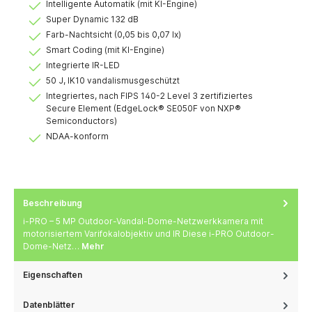
Intelligente Automatik (mit KI-Engine)
Super Dynamic 132 dB
Farb-Nachtsicht (0,05 bis 0,07 lx)
Smart Coding (mit KI-Engine)
Integrierte IR-LED
50 J, IK10 vandalismusgeschützt
Integriertes, nach FIPS 140-2 Level 3 zertifiziertes
Secure Element (EdgeLock® SE050F von NXP®
Semiconductors)
NDAA-konform
Beschreibung
i-PRO – 5 MP Outdoor-Vandal-Dome-Netzwerkkamera mit
motorisiertem Varifokalobjektiv und IR Diese i-PRO Outdoor-
Dome-Netz…
Mehr
Eigenschaften
Datenblätter