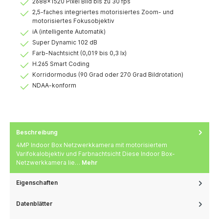
2688×1520 Pixel Bild bis zu 30 fps
2,5-faches integriertes motorisiertes Zoom- und
motorisiertes Fokusobjektiv
iA (intelligente Automatik)
Super Dynamic 102 dB
Farb-Nachtsicht (0,019 bis 0,3 lx)
H.265 Smart Coding
Korridormodus (90 Grad oder 270 Grad Bildrotation)
NDAA-konform
Beschreibung
4MP Indoor Box Netzwerkkamera mit motorisiertem
Varifokalobjektiv und Farbnachtsicht Diese Indoor Box-
Netzwerkkamera lie…
Mehr
Eigenschaften
Datenblätter