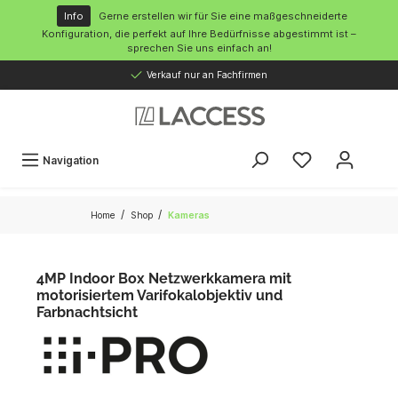
inhalt springen
Info
Gerne erstellen wir für Sie eine maßgeschneiderte
Konfiguration, die perfekt auf Ihre Bedürfnisse abgestimmt ist –
sprechen Sie uns einfach an!
Verkauf nur an Fachfirmen
Navigation
/
/
Home
Shop
Kameras
4MP Indoor Box Netzwerkkamera mit
motorisiertem Varifokalobjektiv und
Farbnachtsicht