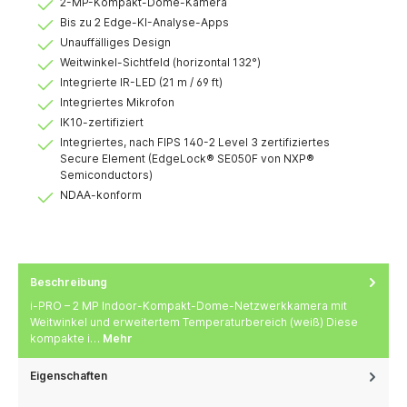
2-MP-Kompakt-Dome-Kamera
Bis zu 2 Edge-KI-Analyse-Apps
Unauffälliges Design
Weitwinkel-Sichtfeld (horizontal 132°)
Integrierte IR-LED (21 m / 69 ft)
Integriertes Mikrofon
IK10-zertifiziert
Integriertes, nach FIPS 140-2 Level 3 zertifiziertes
Secure Element (EdgeLock® SE050F von NXP®
Semiconductors)
NDAA-konform
Beschreibung
i-PRO – 2 MP Indoor-Kompakt-Dome-Netzwerkkamera mit
Weitwinkel und erweitertem Temperaturbereich (weiß) Diese
kompakte i…
Mehr
Eigenschaften