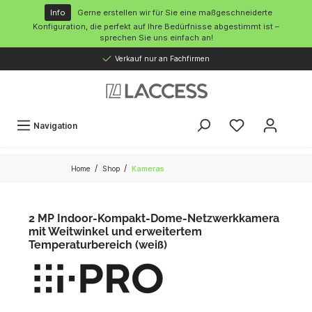
inhalt springen
Info
Gerne erstellen wir für Sie eine maßgeschneiderte
Konfiguration, die perfekt auf Ihre Bedürfnisse abgestimmt ist –
sprechen Sie uns einfach an!
Verkauf nur an Fachfirmen
Navigation
/
/
Home
Shop
Kameras
2 MP Indoor-Kompakt-Dome-Netzwerkkamera
mit Weitwinkel und erweitertem
Temperaturbereich (weiß)