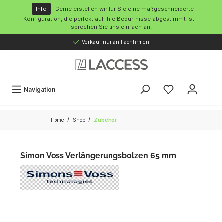
inhalt springen
Info
Gerne erstellen wir für Sie eine maßgeschneiderte
Konfiguration, die perfekt auf Ihre Bedürfnisse abgestimmt ist –
sprechen Sie uns einfach an!
Verkauf nur an Fachfirmen
Navigation
/
/
Home
Shop
Zubehör
Simon Voss Verlängerungsbolzen 65 mm