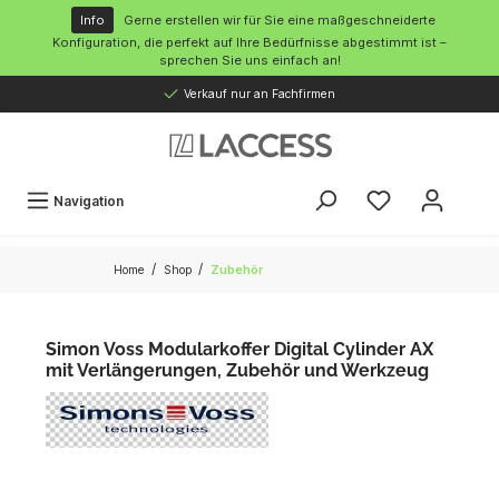
inhalt springen
Info
Gerne erstellen wir für Sie eine maßgeschneiderte
Konfiguration, die perfekt auf Ihre Bedürfnisse abgestimmt ist –
sprechen Sie uns einfach an!
Verkauf nur an Fachfirmen
Navigation
/
/
Home
Shop
Zubehör
Simon Voss Modularkoffer Digital Cylinder AX
mit Verlängerungen, Zubehör und Werkzeug