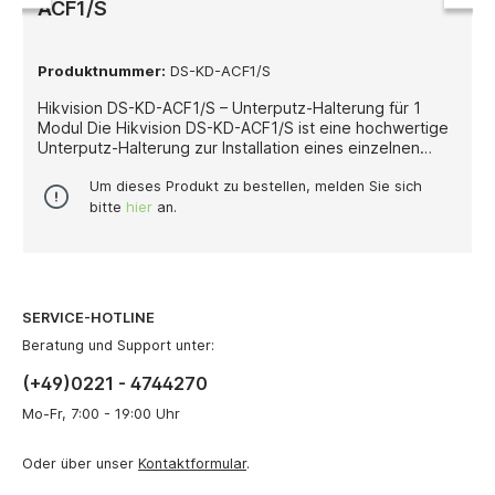
ACF1/S
Produktnummer:
DS-KD-ACF1/S
Hikvision DS-KD-ACF1/S – Unterputz-Halterung für 1
Modul Die Hikvision DS-KD-ACF1/S ist eine hochwertige
Unterputz-Halterung zur Installation eines einzelnen
Moduls der modularen Hikvision Türstationsserie. Sie
bietet eine elegante und sichere Lösung für den
Um dieses Produkt zu bestellen, melden Sie sich
bündigen Einbau in Wänden und sorgt so für ein
bitte
hier
an.
sauberes, professionelles Erscheinungsbild. Die
Halterung besteht aus einer robusten Unterputzdose
aus Edelstahl oder Kunststoff und einer passgenauen
Metall-Frontplatte für ein Modul. Alle erforderlichen
Montageteile sind im Lieferumfang enthalten, wodurch
SERVICE-HOTLINE
die Installation einfach und zeitsparend gelingt. Ideal
geeignet für private und gewerbliche Anwendungen,
Beratung und Support unter:
gewährleistet die DS-KD-ACF1/S eine langlebige und
(+49)0221 - 4744270
zuverlässige Montage der Türstation. Technische
Details: Funktion: Unterputzhalterung für 1 Modul
Mo-Fr, 7:00 - 19:00 Uhr
Material: Edelstahl oder Kunststoff mit Metallfrontplatte
Montageart: Unterputz Kompatibilität: Hikvision modulare
Oder über unser
Kontaktformular
.
Türstationen Lieferumfang: Unterputzdose, Frontplatte,