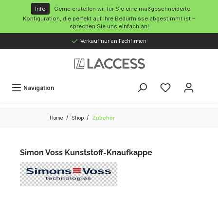
inhalt springen
Info
Gerne erstellen wir für Sie eine maßgeschneiderte
Konfiguration, die perfekt auf Ihre Bedürfnisse abgestimmt ist –
sprechen Sie uns einfach an!
Verkauf nur an Fachfirmen
Navigation
/
/
Home
Shop
Zubehör
Simon Voss Kunststoff-Knaufkappe